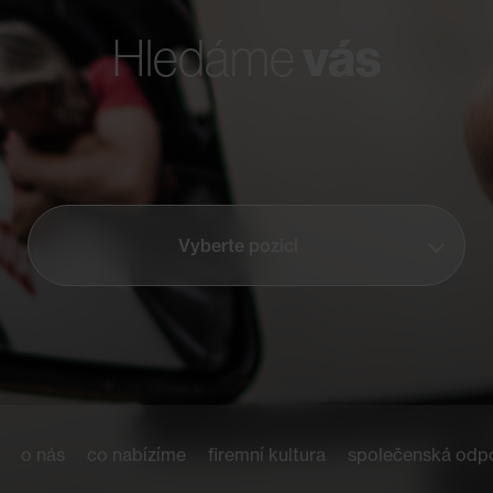
vás
Hledáme
Vyberte pozici
o nás
co nabízíme
firemní kultura
společenská odp