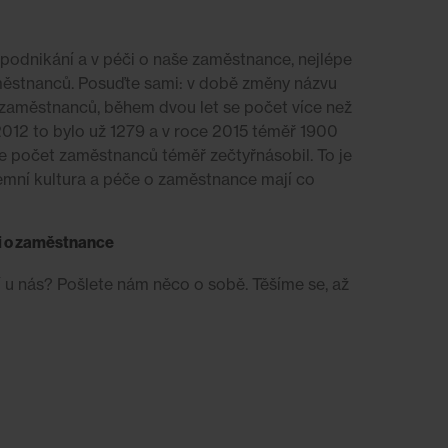
 podnikání a v péči o naše zaměstnance, nejlépe
městnanců. Posuďte sami: v době změny názvu
zaměstnanců, během dvou let se počet více než
2012 to bylo už 1279 a v roce 2015 téměř 1900
e počet zaměstnanců téměř zečtyřnásobil. To je
emní kultura a péče o zaměstnance mají co
či o zaměstnance
 u nás? Pošlete nám něco o sobě. Těšíme se, až