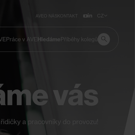
CZ
AVE
O NÁS
KONTAKT
Vyhledávání
Vyhledávání
VE
Práce v AVE
Hledáme
Příběhy kolegů
áme vás
 řidičky a pracovníky do provozu!