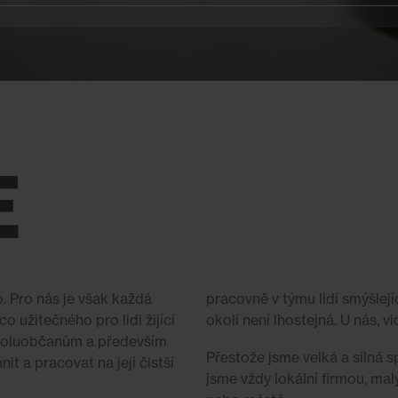
E
o. Pro nás je však každá
pracovně v týmu lidí smýšlejí
 užitečného pro lidi žijící
okolí není lhostejná. U nás, v
 spoluobčanům a především
Přestože jsme velká a silná sp
it a pracovat na její čistší
jsme vždy lokální firmou, m