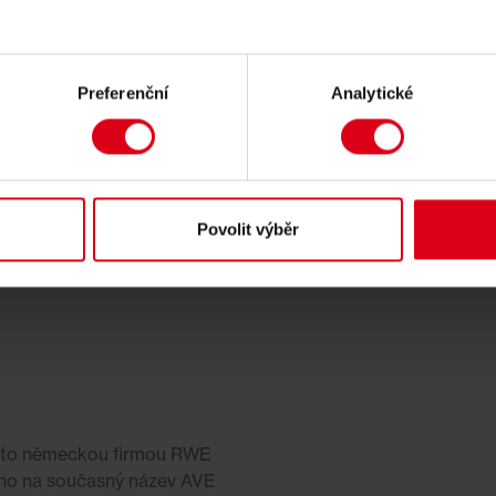
Preferenční
Analytické
Povolit výběr
 a to německou firmou RWE
no na současný název AVE