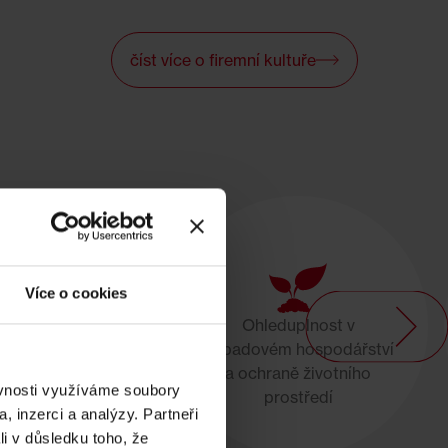
číst více o firemní kultuře
Více o cookies
Ohleduplnost v
v odpadovém
odpadovém hospodářství
ství a ochraně
a ochraně životního
ího prostředí
ěvnosti využíváme soubory
prostředí
, inzerci a analýzy. Partneři
li v důsledku toho, že