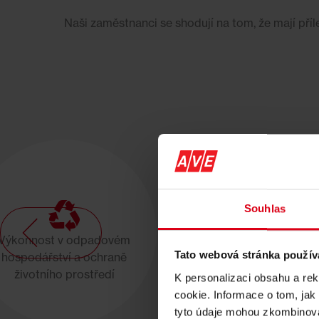
Naši zaměstnanci se shodují na tom, že mají příle
Souhlas
Výkonnost v odpadovém
Partnerství v odpadov
Tato webová stránka použív
hospodářství a ochraně
hospodářství a ochran
životního prostředí
životního prostředí
K personalizaci obsahu a re
cookie. Informace o tom, jak
tyto údaje mohou zkombinovat