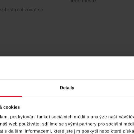
nebo městě.
žitost realizovat se
Detaily
Profesionalita v
ém
Růst 
odpadovém hospodářství
á cookies
ě
hospodář
a ochraně životního
životn
klam, poskytování funkcí sociálních médií a analýze naší návšt
prostředí
 náš web používáte, sdílíme se svými partnery pro sociální média
 s dalšími informacemi, které jste jim poskytli nebo které získa