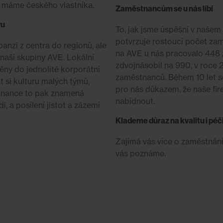
3 máme českého vlastníka.
Zaměstnancům se u nás líbí
ru
To, jak jsme úspěšní v našem
potvrzuje rostoucí počet za
anzi z centra do regionů, ale
na AVE u nás pracovalo 448 
naší skupiny AVE. Lokální
zdvojnásobil na 990, v roce 
ěny do jednolité korporátní
zaměstnanců. Během 10 let s
 si kulturu malých týmů,
pro nás důkazem, že naše fir
stnance to pak znamená
nabídnout.
i, a posílení jistot a zázemí
Klademe důraz na kvalitu i pé
Zajímá vás více o zaměstnání
vás poznáme.