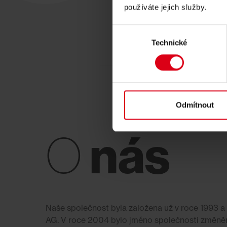
používáte jejich služby.
Výběr
Technické
souhlasu
Odmítnout
nás
O
Naše společnost byla založena už v roce 1993
AG. V roce 2004 bylo jméno společnosti změně