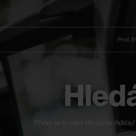
Proč A
Hled
Přidej se k nám! Hledáme řidiče/