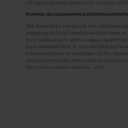
CZ odpadové hospodářství s.r.o. a od roku 201
Rosteme, ale zachováváme si přátelskou atmosfé
Náš dlouhodobý a trvalý růst není založen na exp
naopak na přidávání menších lokálních firem do 
firmy zůstávají samy sebou a nejsou násilím měn
kopie mateřské firmy. To nám umožňuje zachovat
které spolupracují na společném cíli. Pro zamě
zachování atmosféry, kterou měli ve své práci rád
díky novému, silnému partneru – AVE.