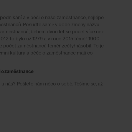
 podnikání a v péči o naše zaměstnance, nejlépe
městnanců. Posuďte sami: v době změny názvu
zaměstnanců, během dvou let se počet více než
2012 to bylo už 1279 a v roce 2015 téměř 1900
e počet zaměstnanců téměř zečtyřnásobil. To je
emní kultura a péče o zaměstnance mají co
či o zaměstnance
 u nás? Pošlete nám něco o sobě. Těšíme se, až