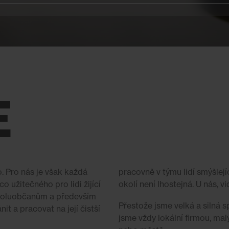
E
o. Pro nás je však každá
pracovně v týmu lidí smýšlejí
 užitečného pro lidi žijící
okolí není lhostejná. U nás, v
 spoluobčanům a především
Přestože jsme velká a silná sp
it a pracovat na její čistší
jsme vždy lokální firmou, m