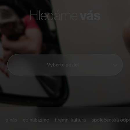
vás
Hledáme
Vyberte pozici
o nás
co nabízíme
firemní kultura
společenská odp