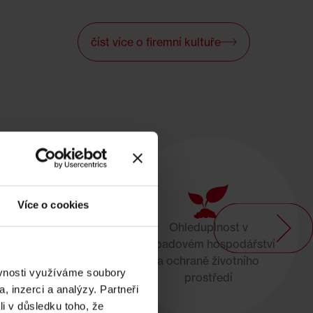
číst více o firemní kultuře
Více o cookies
Ohleduplnost v
v odpadovém
odpadovém hospodářství
ství a ochraně
a ochraně životního
ího prostředí
ěvnosti využíváme soubory
prostředí
, inzerci a analýzy. Partneři
li v důsledku toho, že