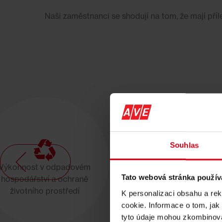
Naši zaměstnanci se shodují na tom, že mají příle
Souhlas
Výkonnost v odpadovém
Partnerství v odpadov
Tato webová stránka použív
hospodářství a ochraně
hospodářství a ochran
životního prostředí
životního prostředí
K personalizaci obsahu a re
cookie. Informace o tom, jak
tyto údaje mohou zkombinovat