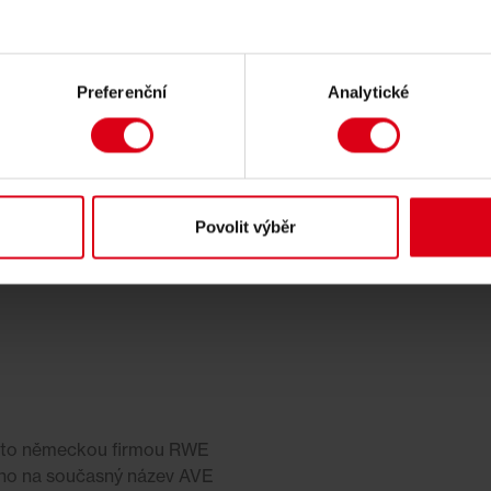
Preferenční
Analytické
Povolit výběr
 a to německou firmou RWE
no na současný název AVE