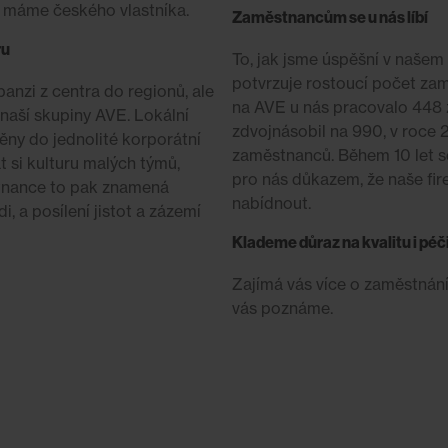
3 máme českého vlastníka.
Zaměstnancům se u nás líbí
ru
To, jak jsme úspěšní v našem
potvrzuje rostoucí počet za
anzi z centra do regionů, ale
na AVE u nás pracovalo 448 
naší skupiny AVE. Lokální
zdvojnásobil na 990, v roce 
ěny do jednolité korporátní
zaměstnanců. Během 10 let s
 si kulturu malých týmů,
pro nás důkazem, že naše fir
stnance to pak znamená
nabídnout.
i, a posílení jistot a zázemí
Klademe důraz na kvalitu i pé
Zajímá vás více o zaměstnání
vás poznáme.