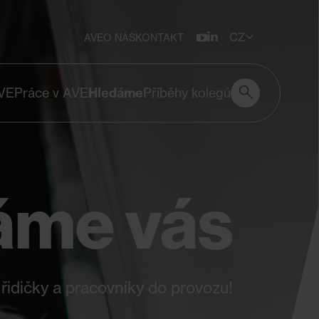
CZ
AVE
O NÁS
KONTAKT
Vyhledávání
Vyhledávání
VE
Práce v AVE
Hledáme
Příběhy kolegů
áme vás
 řidičky a pracovníky do provozu!