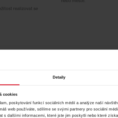
nebo městě.
žitost realizovat se
Detaily
Profesionalita v
ém
Růst 
odpadovém hospodářství
á cookies
ě
hospodář
a ochraně životního
životn
klam, poskytování funkcí sociálních médií a analýze naší návšt
prostředí
 náš web používáte, sdílíme se svými partnery pro sociální média
 s dalšími informacemi, které jste jim poskytli nebo které získa