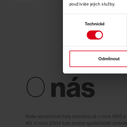
používáte jejich služby.
Výběr
Technické
souhlasu
Odmítnout
nás
O
Naše společnost byla založena už v roce 1993
AG. V roce 2004 bylo jméno společnosti změně