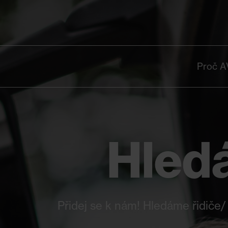
Proč A
Hled
Přidej se k nám! Hledáme řidiče/